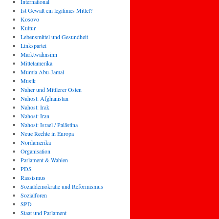
International
Ist Gewalt ein legitimes Mittel?
Kosovo
Kultur
Lebensmittel und Gesundheit
Linkspartei
Marktwahnsinn
Mittelamerika
Mumia Abu-Jamal
Musik
Naher und Mittlerer Osten
Nahost: Afghanistan
Nahost: Irak
Nahost: Iran
Nahost: Israel / Palästina
Neue Rechte in Europa
Nordamerika
Organisation
Parlament & Wahlen
PDS
Rassismus
Sozialdemokratie und Reformismus
Sozialforen
SPD
Staat und Parlament