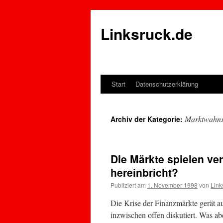
Linksruck.de
Start
Datenschutzerklärung
Springe
zum
Marktwahns
Archiv der Kategorie:
Inhalt
Die Märkte spielen ve
hereinbricht?
Publiziert am
1. November 1998
von
Link
Die Krise der Finanzmärkte gerät a
inzwischen offen diskutiert. Was ab