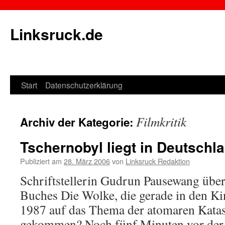
Linksruck.de
Start
Datenschutzerklärung
Springe
zum
Filmkritik
Archiv der Kategorie:
Inhalt
Tschernobyl liegt in Deutschl
Publiziert am
28. März 2006
von
Linksruck Redaktion
Schriftstellerin Gudrun Pausewang über
Buches Die Wolke, die gerade in den Ki
1987 auf das Thema der atomaren Katas
gekommen? Noch fünf Minuten vor der 