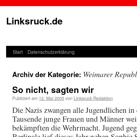
Linksruck.de
Start
Datenschutzerklärung
Springe
zum
Weimarer Republi
Archiv der Kategorie:
Inhalt
So nicht, sagten wir
Publiziert am
12. Mai 2005
von
Linksruck Redaktion
Die Nazis zwangen alle Jugendlichen in 
Tausende junge Frauen und Männer weig
bekämpften die Wehrmacht. Jugend gege
Berlinale lief dieses Jahr neben Sophie 