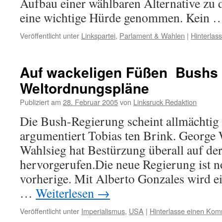
Aufbau einer wählbaren Alternative zu d
eine wichtige Hürde genommen. Kein
Veröffentlicht unter
Linkspartei
,
Parlament & Wahlen
|
Hinterlas
Auf wackeligen Füßen  Bushs
Weltordnungspläne
Publiziert am
28. Februar 2005
von
Linksruck Redaktion
Die Bush-Regierung scheint allmächtig  s
argumentiert Tobias ten Brink. George 
Wahlsieg hat Bestürzung überall auf de
hervorgerufen.Die neue Regierung ist no
vorherige. Mit Alberto Gonzales wird e
…
Weiterlesen
→
Veröffentlicht unter
Imperialismus
,
USA
|
Hinterlasse einen Ko