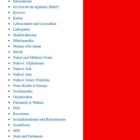
International
Ist Gewalt ein legitimes Mittel?
Kosovo
Kultur
Lebensmittel und Gesundheit
Linkspartei
Marktwahnsinn
Mittelamerika
Mumia Abu-Jamal
Musik
Naher und Mittlerer Osten
Nahost: Afghanistan
Nahost: Irak
Nahost: Iran
Nahost: Israel / Palästina
Neue Rechte in Europa
Nordamerika
Organisation
Parlament & Wahlen
PDS
Rassismus
Sozialdemokratie und Reformismus
Sozialforen
SPD
Staat und Parlament