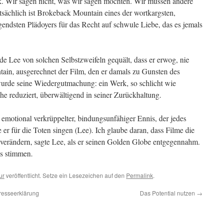
olk. Wir sagen nicht, was wir sagen möchten. Wir müssen andere
sächlich ist Brokeback Mountain eines der wortkargsten,
gendsten Plädoyers für das Recht auf schwule Liebe, das es jemals
e Lee von solchen Selbstzweifeln gequält, dass er erwog, nie
ain, ausgerechnet der Film, den er damals zu Gunsten des
wurde seine Wiedergutmachung: ein Werk, so schlicht wie
he reduziert, überwältigend in seiner Zurückhaltung.
s emotional verkrüppelter, bindungsunfähiger Ennis, der jedes
e er für die Toten singen (Lee). Ich glaube daran, dass Filme die
verändern, sagte Lee, als er seinen Golden Globe entgegennahm.
as stimmen.
ur
veröffentlicht. Setze ein Lesezeichen auf den
Permalink
.
resseerklärung
Das Potential nutzen
→