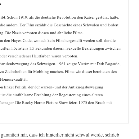
o
gibt. Schon 1919, als die deutsche Revolution den Kaiser gestürzt hatte,
die andern. Der Film erzählt die Geschichte eines Schwulen und fordert
ng. Die Nazis verboten diesen und ähnliche Filme.
n den Hayes-Code, wonach kein Film hergestellt werden soll, der die
 durften höchstens 1,5 Sekunden dauern. Sexuelle Beziehungen zwischen
oder verschiedener Hautfarben waren verboten.
chwulenbewegung das Schweigen. 1961 zeigte Victim mit Dirk Bogarde,
zu Zielscheiben für Mobbing machen. Filme wie dieser bereiteten den
 Homosexualität.
on linker Politik, der Schwarzen- und der Antikriegsbewegung
0 ist die einfühlsame Erzählung der Begeisterung eines älteren
Teenager. Die Rocky Horror Picture Show feiert 1975 den Bruch mit
garantiert mir, dass ich hinterher nicht schwul werde, schrieb