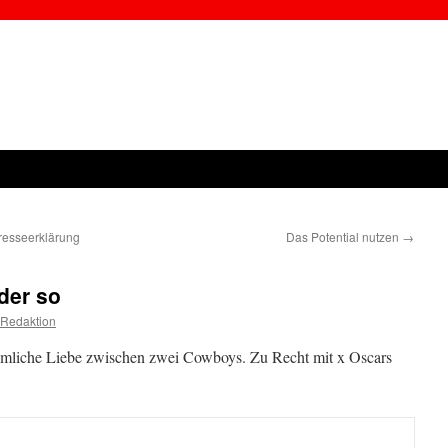
resseerklärung
Das Potential nutzen
→
der so
 Redaktion
imliche Liebe zwischen zwei Cowboys. Zu Recht mit x Oscars