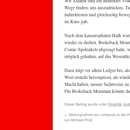
Wir Asiaten sind ein indirektes V
Wege finden, uns auszudrücken. Tat
indirektesten und gleichzeitig bewe
im Kino gab.
Nach dem katastrophalen Hulk wurd
wieder zu drehen. Brokeback Mount
Comic-Spektakels abgesagt hatte, 
möglich gehalten, auf das Wesentlic
Dazu trägt vor allem Ledger bei, al
Wort erstickt hervorpresst, als würd
Macht haben, unsere Sichtweise zu 
Für Brokeback Mountain könnte d
Dieser Beitrag wurde unter
Filmkritik
,
Kult
←
Stellungnahme von Linksruck zu der P
von Michael Prütz