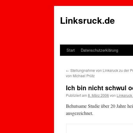
Linksruck.de
Start
Datenschutzerklärung
Springe
zum
←
Stellungnahme von Linksruck zu der P
Inhalt
von Michael Prütz
Ich bin nicht schwul o
Publiziert am
8. März 2006
von
Linksruck
Behutsame Studie über 20 Jahre he
ausgezeichnet.