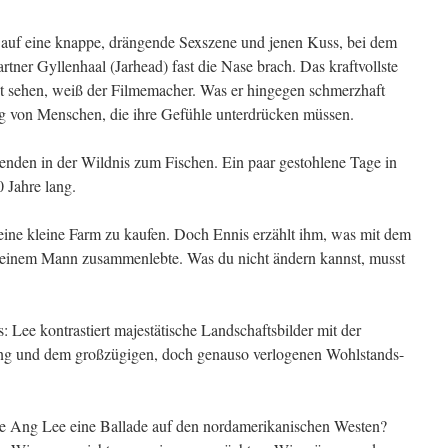
 auf eine knappe, drängende Sexszene und jenen Kuss, bei dem
tner Gyllenhaal (Jarhead) fast die Nase brach. Das kraftvollste
ht sehen, weiß der Filmemacher. Was er hingegen schmerzhaft
ng von Menschen, die ihre Gefühle unterdrücken müssen.
benden in der Wildnis zum Fischen. Ein paar gestohlene Tage in
0 Jahre lang.
 eine kleine Farm zu kaufen. Doch Ennis erzählt ihm, was mit dem
 einem Mann zusammenlebte. Was du nicht ändern kannst, musst
: Lee kontrastiert majestätische Landschaftsbilder mit der
ng und dem großzügigen, doch genauso verlogenen Wohlstands-
 Ang Lee eine Ballade auf den nordamerikanischen Westen?