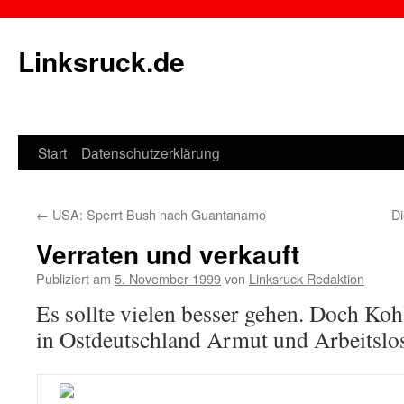
Linksruck.de
Start
Datenschutzerklärung
Springe
zum
←
USA: Sperrt Bush nach Guantanamo
D
Inhalt
Verraten und verkauft
Publiziert am
5. November 1999
von
Linksruck Redaktion
Es sollte vielen besser gehen. Doch Ko
in Ostdeutschland Armut und Arbeitslos