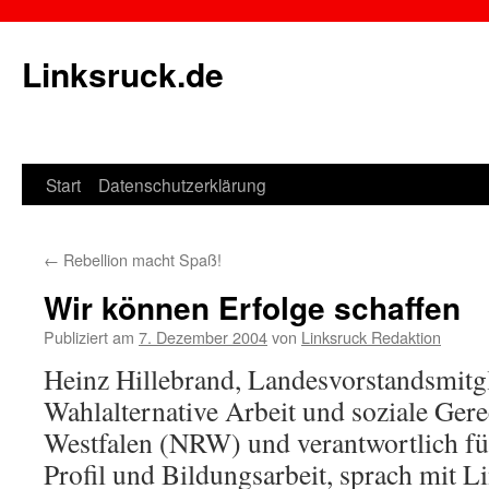
Linksruck.de
Start
Datenschutzerklärung
Springe
zum
←
Rebellion macht Spaß!
Inhalt
Wir können Erfolge schaffen
Publiziert am
7. Dezember 2004
von
Linksruck Redaktion
Heinz Hillebrand, Landesvorstandsmitgl
Wahlalternative Arbeit und soziale Gere
Westfalen (NRW) und verantwortlich f
Profil und Bildungsarbeit, sprach mit L