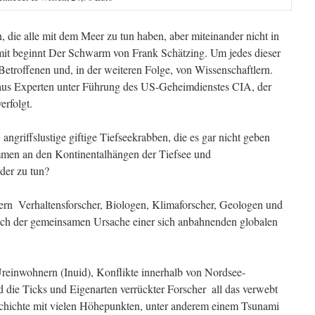
 die alle mit dem Meer zu tun haben, aber miteinander nicht in
mit beginnt Der Schwarm von Frank Schätzing. Um jedes dieser
etroffenen und, in der weiteren Folge, von Wissenschaftlern.
aus Experten unter Führung des US-Geheimdienstes CIA, der
erfolgt.
angriffslustige giftige Tiefseekrabben, die es gar nicht geben
mmen an den Kontinentalhängen der Tiefsee und
der zu tun?
rn  Verhaltensforscher, Biologen, Klimaforscher, Geologen und
nach der gemeinsamen Ursache einer sich anbahnenden globalen
reinwohnern (Inuid), Konflikte innerhalb von Nordsee-
 die Ticks und Eigenarten verrückter Forscher  all das verwebt
chichte mit vielen Höhepunkten, unter anderem einem Tsunami