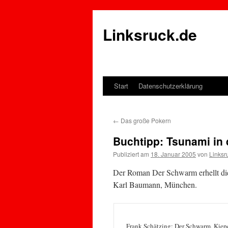
Linksruck.de
Start
Datenschutzerklärung
Springe
zum
←
Das große Pokern
Inhalt
Buchtipp: Tsunami in
Publiziert am
18. Januar 2005
von
Linksr
Der Roman Der Schwarm erhellt di
Karl Baumann, München.
Frank Schätzing: Der Schwarm, Kie