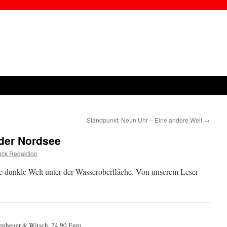
Standpunkt: Neun Uhr – Eine andere Welt
→
 der Nordsee
uck Redaktion
e dunkle Welt unter der Wasseroberfläche. Von unserem Leser
penheuer & Witsch, 24,90 Euro