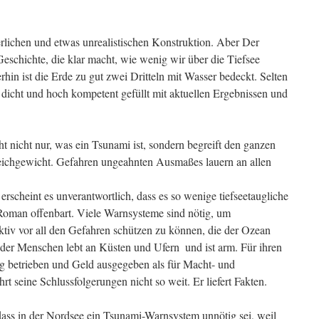
rlichen und etwas unrealistischen Konstruktion. Aber Der
Geschichte, die klar macht, wie wenig wir über die Tiefsee
hin ist die Erde zu gut zwei Dritteln mit Wasser bedeckt. Selten
dicht und hoch kompetent gefüllt mit aktuellen Ergebnissen und
ht nicht nur, was ein Tsunami ist, sondern begreift den ganzen
leichgewicht. Gefahren ungeahnten Ausmaßes lauern an allen
erscheint es unverantwortlich, dass es so wenige tiefseetaugliche
Roman offenbart. Viele Warnsysteme sind nötig, um
tiv vor all den Gefahren schützen zu können, die der Ozean
 der Menschen lebt an Küsten und Ufern  und ist arm. Für ihren
g betrieben und Geld ausgegeben als für Macht- und
hrt seine Schlussfolgerungen nicht so weit. Er liefert Fakten.
ass in der Nordsee ein Tsunami-Warnsystem unnötig sei, weil