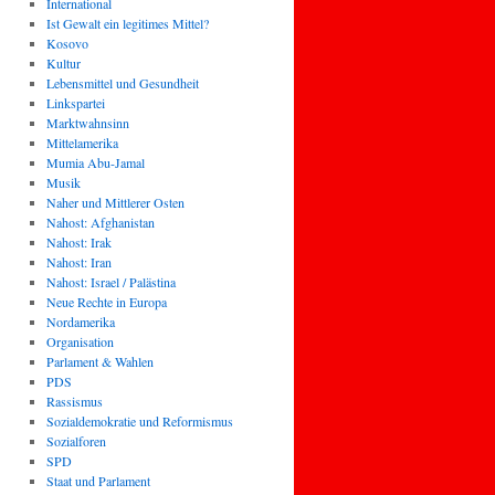
International
Ist Gewalt ein legitimes Mittel?
Kosovo
Kultur
Lebensmittel und Gesundheit
Linkspartei
Marktwahnsinn
Mittelamerika
Mumia Abu-Jamal
Musik
Naher und Mittlerer Osten
Nahost: Afghanistan
Nahost: Irak
Nahost: Iran
Nahost: Israel / Palästina
Neue Rechte in Europa
Nordamerika
Organisation
Parlament & Wahlen
PDS
Rassismus
Sozialdemokratie und Reformismus
Sozialforen
SPD
Staat und Parlament