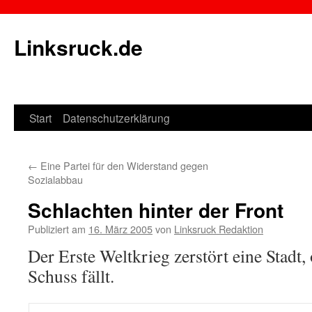
Linksruck.de
Start
Datenschutzerklärung
Springe
zum
←
Eine Partei für den Widerstand gegen
Inhalt
Sozialabbau
Schlachten hinter der Front
Publiziert am
16. März 2005
von
Linksruck Redaktion
Der Erste Weltkrieg zerstört eine Stadt,
Schuss fällt.