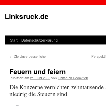
Linksruck.de
Start
Datenschutzerklärung
Springe
zum
←
Die Unverbesserlichen
Perspekti
Inhalt
Feuern und feiern
Publiziert am
21. Juni 2005
von
Linksruck Redaktion
Die Konzerne vernichten zehntausende A
niedrig die Steuern sind.