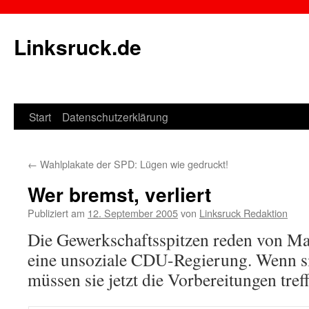
Linksruck.de
Start
Datenschutzerklärung
Springe
zum
←
Wahlplakate der SPD: Lügen wie gedruckt!
Inhalt
Wer bremst, verliert
Publiziert am
12. September 2005
von
Linksruck Redaktion
Die Gewerkschaftsspitzen reden von Ma
eine unsoziale CDU-Regierung. Wenn si
müssen sie jetzt die Vorbereitungen tref