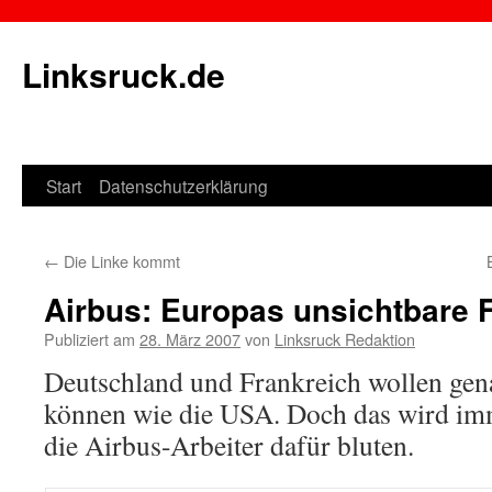
Linksruck.de
Start
Datenschutzerklärung
Springe
zum
←
Die Linke kommt
Inhalt
Airbus: Europas unsichtbare 
Publiziert am
28. März 2007
von
Linksruck Redaktion
Deutschland und Frankreich wollen gen
können wie die USA. Doch das wird imme
die Airbus-Arbeiter dafür bluten.