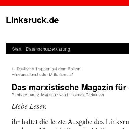
Linksruck.de
Start
Datenschutzerklärung
Springe
zum
←
Deutsche Truppen auf dem Balkan:
Inhalt
Friedensdienst oder Militarismus?
Das marxistische Magazin für
Publiziert am
2. Mai 2007
von
Linksruck Redaktion
Liebe Leser,
ihr haltet die letzte Ausgabe des Links