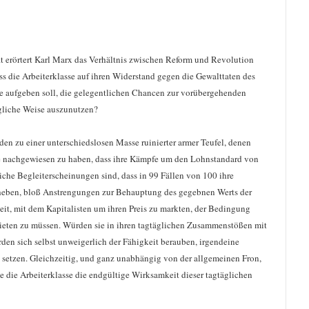
ofit erörtert Karl Marx das Verhältnis zwischen Reform und Revolution
ss die Arbeiterklasse auf ihren Widerstand gegen die Gewalttaten des
he aufgeben soll, die gelegentlichen Chancen zur vorübergehenden
gliche Weise auszunutzen?
rden zu einer unterschiedslosen Masse ruinierter armer Teufel, denen
be nachgewiesen zu haben, dass ihre Kämpfe um den Lohnstandard von
he Begleiterscheinungen sind, dass in 99 Fällen von 100 ihre
heben, bloß Anstrengungen zur Behauptung des gegebnen Werts der
eit, mit dem Kapitalisten um ihren Preis zu markten, der Bedingung
eilbieten zu müssen. Würden sie in ihren tagtäglichen Zusammenstößen mit
den sich selbst unweigerlich der Fähigkeit berauben, irgendeine
setzen. Gleichzeitig, und ganz unabhängig von der allgemeinen Fron,
te die Arbeiterklasse die endgültige Wirksamkeit dieser tagtäglichen