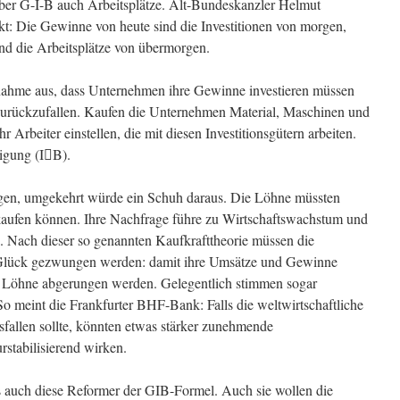
 über G-I-B auch Arbeitsplätze. Alt-Bundeskanzler Helmut
kt: Die Gewinne von heute sind die Investitionen von morgen,
nd die Arbeitsplätze von übermorgen.
nahme aus, dass Unternehmen ihre Gewinne investieren müssen
 zurückzufallen. Kaufen die Unternehmen Material, Maschinen und
Arbeiter einstellen, die mit diesen Investitionsgütern arbeiten.
tigung (I﷓B).
gen, umgekehrt würde ein Schuh daraus. Die Löhne müssten
kaufen können. Ihre Nachfrage führe zu Wirtschaftswachstum und
. Nach dieser so genannten Kaufkrafttheorie müssen die
Glück gezwungen werden: damit ihre Umsätze und Gewinne
 Löhne abgerungen werden. Gelegentlich stimmen sogar
o meint die Frankfurter BHF-Bank: Falls die weltwirtschaftliche
fallen sollte, könnten etwas stärker zunehmende
tabilisierend wirken.
gs auch diese Reformer der GIB-Formel. Auch sie wollen die