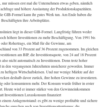
nur müssen erst mal die Unternehmen etwas geben, nämlich
achfrage und höhere Auslastung der Produktionskapazitäten.
die GIB-Formel kann ihr gutes Werk tun. Am Ende haben die
eschäftigten ihre Arbeitsplätze.
linien liegt in dieser GIB-Formel. Langfristig führen weder
noch höhere Investitionen zu mehr Beschäftigung. Von 1991 bis
 oder Rohertrags, ein Maß für die Gewinne, am
tschland von 33 Prozent auf 36 Prozent zugenommen. Im gleichen
nvestitionen am BIP, die Investitionsquote, von 24 auf 18 Prozent
also nicht automatisch zu Investitionen. Denn trotz hoher
al in den vergangenen Jahrzehnten unsicherer geworden. Immer
 zu heftigen Wirtschaftskrisen. Und nur wenige Märkte auf der
recken deshalb davor zurück, ihre hohen Gewinne zu investieren.
üssig oder konsumieren mehr. Der Konsum wurde früher in erster
rt. Heute wird er immer stärker von den Gewinneinkommen
att Investitionen Luxuskonsum finanziert
 einem Anlagenotstand: es gibt zu wenige profitable und sichere
nche sprechen auch von Investitionsattentismus: die