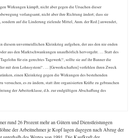
 gegen Wirkungen kämpft, nicht aber gegen die Ursachen dieser
sbewegung verlangsamt, nicht aber ihre Richtung ändert; dass sie
ng, sondern auf die Linderung zielende Mittel, Anm. der Red.] anwendet,
h in diesem unvermeidlichen Kleinkrieg aufgehen, der aus den nie enden
 oder aus den Marktschwankungen unaufhörlich hervorgeht. … Statt des
Tagelohn für ein gerechtes Tagewerk!‘, sollte sie auf ihr Banner die
eder mit dem Lohnsystem!‘. … [Gewerkschaften] verfehlen ihren Zweck
schränken, einen Kleinkrieg gegen die Wirkungen des bestehenden
 zu versuchen, es zu ändern, statt ihre organisierten Kräfte zu gebrauchen
freiung der Arbeiterklasse, d.h. zur endgültigen Abschaffung des
mer rund 26 Prozent mehr an Gütern und Dienstleistungen
tolöhne der Arbeitnehmer je Kopf lagen dagegen nach Abzug der
t unterhalb des Wertes von 1991. Die Kaufkraft der