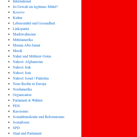
International
Ist Gewalt ein legitimes Mittel?
Kosovo
Kultur
Lebensmittel und Gesundheit
Linkspartei
Marktwahnsinn
Mittelamerika
Mumia Abu-Jamal
Musik
Naher und Mittlerer Osten
Nahost: Afghanistan
Nahost: Irak
Nahost: Iran
Nahost: Israel / Palästina
Neue Rechte in Europa
Nordamerika
Organisation
Parlament & Wahlen
PDS
Rassismus
Sozialdemokratie und Reformismus
Sozialforen
SPD
Staat und Parlament