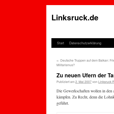
Linksruck.de
Start
Datenschutzerklärung
Springe
zum
←
Deutsche Truppen auf dem Balkan: Fri
Inhalt
Militarismus?
Zu neuen Ufern der Tar
Publiziert am
2. Mai 2007
von
Linksruck 
Die Gewerkschaften wollen in den 
kämpfen. Zu Recht, denn die Lohnk
geführt.