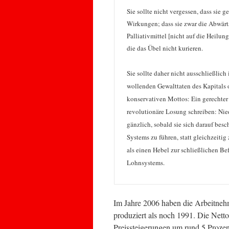
Sie sollte nicht vergessen, dass sie
Wirkungen; dass sie zwar die Abwärt
Palliativmittel [nicht auf die Heilu
die das Übel nicht kurieren.
Sie sollte daher nicht ausschließlic
wollenden Gewalttaten des Kapitals
konservativen Mottos: Ein gerechter 
revolutionäre Losung schreiben: Ni
gänzlich, sobald sie sich darauf be
Systems zu führen, statt gleichzeitig
als einen Hebel zur schließlichen Be
Lohnsystems.
Im Jahre 2006 haben die Arbeitneh
produziert als noch 1991. Die Net
Preissteigerungen um rund 5 Prozen