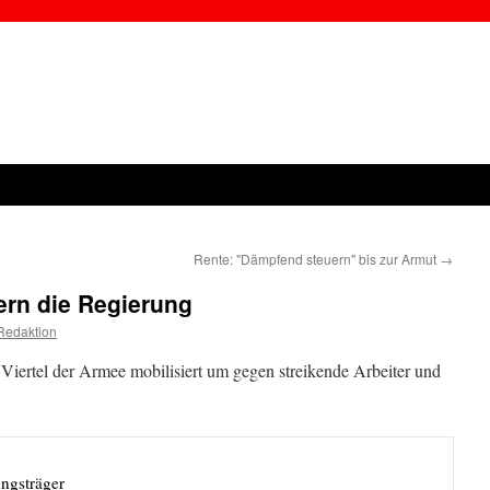
Rente: "Dämpfend steuern" bis zur Armut
→
tern die Regierung
Redaktion
 Viertel der Armee mobilisiert um gegen streikende Arbeiter und
ngsträger