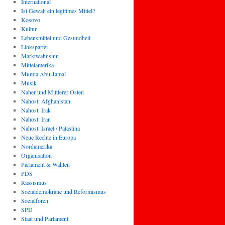
International
Ist Gewalt ein legitimes Mittel?
Kosovo
Kultur
Lebensmittel und Gesundheit
Linkspartei
Marktwahnsinn
Mittelamerika
Mumia Abu-Jamal
Musik
Naher und Mittlerer Osten
Nahost: Afghanistan
Nahost: Irak
Nahost: Iran
Nahost: Israel / Palästina
Neue Rechte in Europa
Nordamerika
Organisation
Parlament & Wahlen
PDS
Rassismus
Sozialdemokratie und Reformismus
Sozialforen
SPD
Staat und Parlament