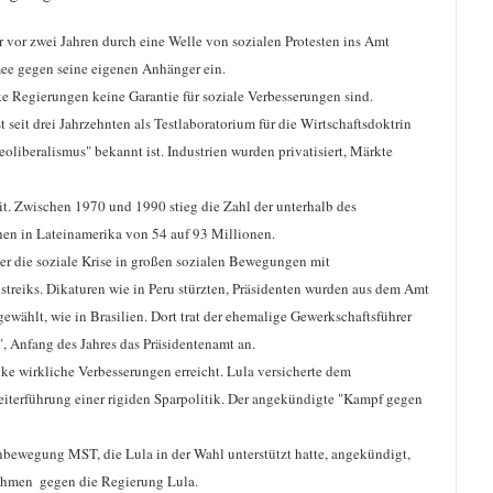
 vor zwei Jahren durch eine Welle von sozialen Protesten ins Amt
rmee gegen seine eigenen Anhänger ein.
nke Regierungen keine Garantie für soziale Verbesserungen sind.
 seit drei Jahrzehnten als Testlaboratorium für die Wirtschaftsdoktrin
eoliberalismus" bekannt ist. Industrien wurden privatisiert, Märkte
it. Zwischen 1970 und 1990 stieg die Zahl der unterhalb des
n in Lateinamerika von 54 auf 93 Millionen.
ber die soziale Krise in großen sozialen Bewegungen mit
reiks. Dikaturen wie in Peru stürzten, Präsidenten wurden aus dem Amt
gewählt, wie in Brasilien. Dort trat der ehemalige Gewerkschaftsführer
", Anfang des Jahres das Präsidentenamt an.
ke wirkliche Verbesserungen erreicht. Lula versicherte dem
iterführung einer rigiden Sparpolitik. Der angekündigte "Kampf gegen
enbewegung MST, die Lula in der Wahl unterstützt hatte, angekündigt,
hmen  gegen die Regierung Lula.