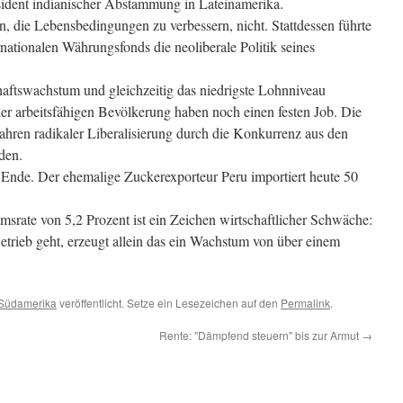
sident indianischer Abstammung in Lateinamerika.
, die Lebensbedingungen zu verbessern, nicht. Stattdessen führte
nationalen Währungsfonds die neoliberale Politik seines
haftswachstum und gleichzeitig das niedrigste Lohnniveau
er arbeitsfähigen Bevölkerung haben noch einen festen Job. Die
 Jahren radikaler Liberalisierung durch die Konkurrenz aus den
den.
m Ende. Der ehemalige Zuckerexporteur Peru importiert heute 50
msrate von 5,2 Prozent ist ein Zeichen wirtschaftlicher Schwäche:
trieb geht, erzeugt allein das ein Wachstum von über einem
Südamerika
veröffentlicht. Setze ein Lesezeichen auf den
Permalink
.
Rente: "Dämpfend steuern" bis zur Armut
→