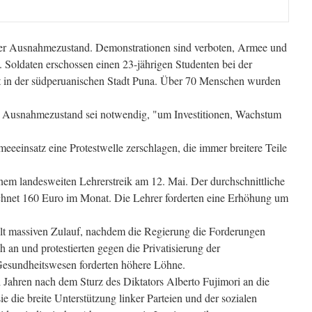
 der Ausnahmezustand. Demonstrationen sind verboten, Armee und
n. Soldaten erschossen einen 23-jährigen Studenten bei der
t in der südperuanischen Stadt Puna. Über 70 Menschen wurden
er Ausnahmezustand sei notwendig, "um Investitionen, Wachstum
eeeinsatz eine Protestwelle zerschlagen, die immer breitere Teile
inem landesweiten Lehrerstreik am 12. Mai. Der durchschnittliche
chnet 160 Euro im Monat. Die Lehrer forderten eine Erhöhung um
elt massiven Zulauf, nachdem die Regierung die Forderungen
h an und protestierten gegen die Privatisierung der
Gesundheitswesen forderten höhere Löhne.
Jahren nach dem Sturz des Diktators Alberto Fujimori an die
die breite Unterstützung linker Parteien und der sozialen