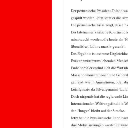
Der peruanische Präsident Toledo war
gespült worden. Jetzt setzt er die A
Die peruanische Krise zeigt, dass li
Der lateinamerikanische Kontinent ist
missbraucht worden, die heute als "N
liberalisiert, Löhne massiv gesenkt.
Das Ergebnis ist extreme Ungleichhe
Existenzminimums lebenden Mensche
Ende der 90er entlud sich die Wut ü
Massendemonstrationen und Generalst
gepresst, wie in Argentinien, oder ab
Luis Ignazio da Silva, genannt "Lula
Doch nirgends hat die regierende Lin
Internationalen Währungsfond die We
den Hunger" bleibt auf der Strecke.
Jetzt hat die brasilianische Landlos
ihre Mobilisierungen wieder aufzune