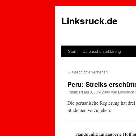
Linksruck.de
Start
Datenschutzerklärung
Springe
zum
←
Geschichte verstehen
Inhalt
Peru: Streiks erschüt
Publiziert am
3. Juni 2003
von
Linksruck 
Die peruanische Regierung hat drei
Studenten vorzugehen.
Standpunkt: Entzauberte Hoffnu