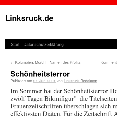
Linksruck.de
Start
Datenschutzerklärung
Springe
zum
←
Kolumbien: Mord im Namen des Profits
Kommenta
Inhalt
Schönheitsterror
Publiziert am
27. Juni 2001
von
Linksruck Redaktion
Im Sommer hat der Schönheitsterror Ho
zwölf Tagen Bikinifigur"  die Titelseite
Frauenzeitschriften überschlagen sich m
effektivsten Diäten. Für die Zeitschrift Al