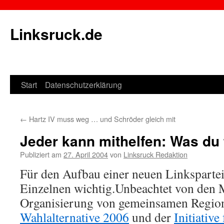
Linksruck.de
Start
Datenschutzerklärung
Springe
zum
←
Hartz IV muss weg … und Schröder gleich mit
Inhalt
Jeder kann mithelfen: Was du
Publiziert am
27. April 2004
von
Linksruck Redaktion
Für den Aufbau einer neuen Linkspartei i
Einzelnen wichtig.Unbeachtet von den
Organisierung von gemeinsamen Regio
Wahlalternative 2006
und der
Initiative