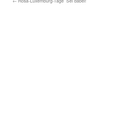
←
Rosa-Luxemburg-Tage  Sei dabei!