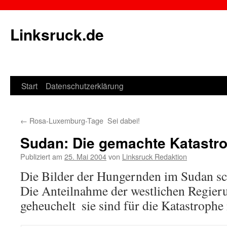
Linksruck.de
Start
Datenschutzerklärung
Springe
zum
←
Rosa-Luxemburg-Tage  Sei dabei!
Inhalt
Sudan: Die gemachte Katastr
Publiziert am
25. Mai 2004
von
Linksruck Redaktion
Die Bilder der Hungernden im Sudan sc
Die Anteilnahme der westlichen Regieru
geheuchelt  sie sind für die Katastrophe