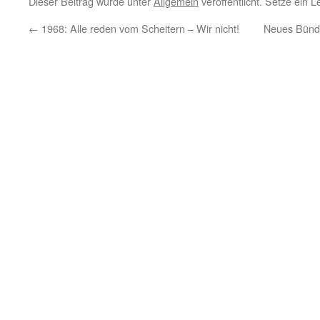
Dieser Beitrag wurde unter
Allgemein
veröffentlicht. Setze ein 
←
1968: Alle reden vom Scheitern – Wir nicht!
Neues Bündn