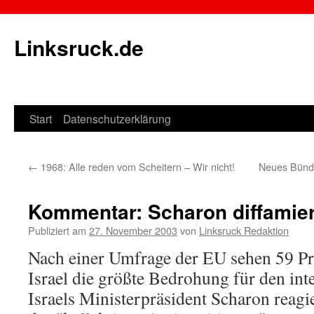
Linksruck.de
Start
Datenschutzerklärung
Springe
zum
←
1968: Alle reden vom Scheitern – Wir nicht!
Neues Bündn
Inhalt
Kommentar: Scharon diffamiert 
Publiziert am
27. November 2003
von
Linksruck Redaktion
Nach einer Umfrage der EU sehen 59 Pr
Israel die größte Bedrohung für den int
Israels Ministerpräsident Scharon reag