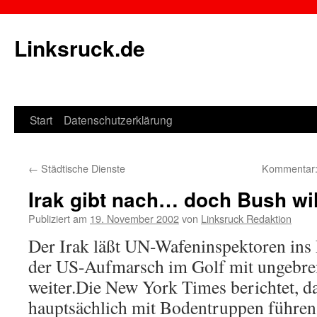
Linksruck.de
Start
Datenschutzerklärung
Springe
zum
←
Städtische Dienste
Kommentar: 
Inhalt
Irak gibt nach… doch Bush wil
Publiziert am
19. November 2002
von
Linksruck Redaktion
Der Irak läßt UN-Wafeninspektoren ins 
der US-Aufmarsch im Golf mit ungebre
weiter.Die New York Times berichtet, d
hauptsächlich mit Bodentruppen führen 