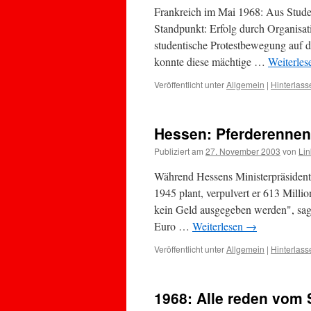
Frankreich im Mai 1968: Aus Studen
Standpunkt: Erfolg durch Organisati
studentische Protestbewegung auf d
konnte diese mächtige …
Weiterle
Veröffentlicht unter
Allgemein
|
Hinterlas
Hessen: Pferderennen 
Publiziert am
27. November 2003
von
Lin
Während Hessens Ministerpräsident
1945 plant, verpulvert er 613 Milli
kein Geld ausgegeben werden", sag
Euro …
Weiterlesen
→
Veröffentlicht unter
Allgemein
|
Hinterlas
1968: Alle reden vom S