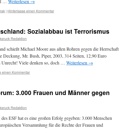
hl …
Weiterlesen
→
Irak
|
Hinterlasse einen Kommentar
schland: Sozialabbau ist Terrorismus
ksruck Redaktion
nd schießt Michael Moore aus allen Rohren gegen die Herrschaft
e Deckung, Mr. Bush, Piper, 2003, 314 Seiten, 12,90 Euro
im Unrecht! Viele denken so, doch …
Weiterlesen
→
se einen Kommentar
orum: 3.000 Frauen und Männer gegen
ksruck Redaktion
ng des ESF hat es eine großen Erfolg gegeben: 3.000 Menschen 
 Europäischen Versammlung für die Rechte der Frauen und