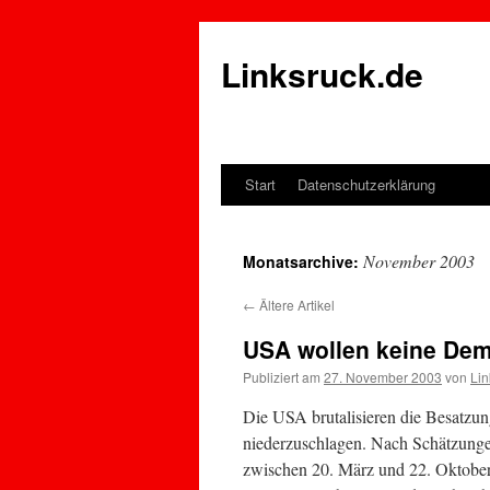
Linksruck.de
Start
Datenschutzerklärung
Springe
zum
November 2003
Monatsarchive:
Inhalt
←
Ältere Artikel
USA wollen keine Demo
Publiziert am
27. November 2003
von
Lin
Die USA brutalisieren die Besatzu
niederzuschlagen. Nach Schätzung
zwischen 20. März und 22. Oktobe