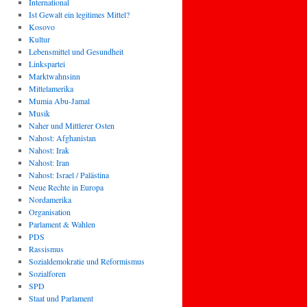
International
Ist Gewalt ein legitimes Mittel?
Kosovo
Kultur
Lebensmittel und Gesundheit
Linkspartei
Marktwahnsinn
Mittelamerika
Mumia Abu-Jamal
Musik
Naher und Mittlerer Osten
Nahost: Afghanistan
Nahost: Irak
Nahost: Iran
Nahost: Israel / Palästina
Neue Rechte in Europa
Nordamerika
Organisation
Parlament & Wahlen
PDS
Rassismus
Sozialdemokratie und Reformismus
Sozialforen
SPD
Staat und Parlament